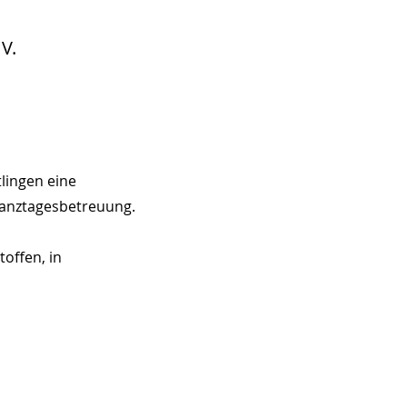
V.
lingen eine
Ganztagesbetreuung.
offen, in